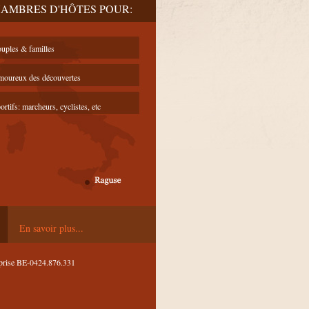
AMBRES D'HÔTES POUR:
uples & familles
oureux des découvertes
ortifs: marcheurs, cyclistes, etc
En savoir plus...
prise BE-0424.876.331